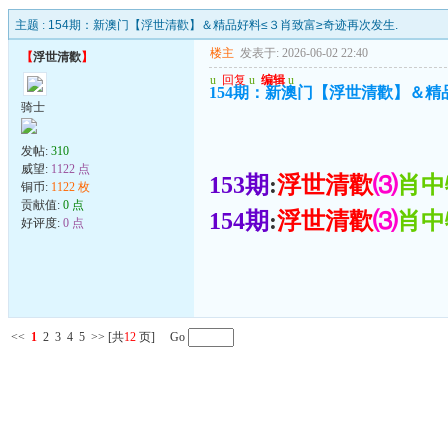
主题 :
154期：新澳门【浮世清歡】＆精品好料≤３肖致富≥奇迹再次发生.
楼主
发表于: 2026-06-02 22:40
【
浮世清歡
】
u
回复
u
编辑
u
154期：新澳门【浮世清歡】＆精
骑士
发帖:
310
威望:
1122 点
153期
:
浮世清歡
⑶
肖中
铜币:
1122 枚
贡献值:
0 点
154期
:
浮世清歡
⑶
肖中
好评度:
0 点
<<
1
2
3
4
5
>>
[共
12
页] Go