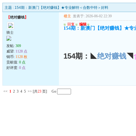
主题 :
154期：新澳门【绝对赚钱】★专业解特＜合数中特＞好料
楼主
发表于: 2026-06-02 22:39
【
绝对赚钱
】
u
回复
u
编辑
u
154期：新澳门【绝对赚钱】★
骑士
发帖:
309
威望:
1128 点
154期：◣
绝对赚钱
◥
铜币:
1128 枚
贡献值:
0 点
好评度:
0 点
<<
1
2
3
4
5
>>
[共
23
页] Go