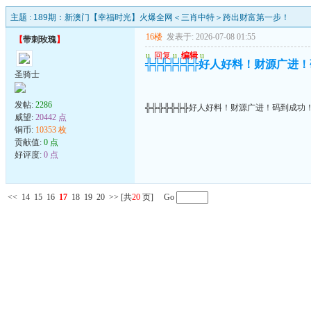
主题 :
189期：新澳门【幸福时光】火爆全网＜三肖中特＞跨出财富第一步！
16楼
发表于: 2026-07-08 01:55
【
带刺玫瑰
】
u
回复
u
编辑
u
╬╬╬╬╬╬╬好人好料！财源广进
圣骑士
发帖:
2286
╬╬╬╬╬╬╬好人好料！财源广进！码到成功
威望:
20442 点
铜币:
10353 枚
贡献值:
0 点
好评度:
0 点
<<
14
15
16
17
18
19
20
>>
[共
20
页] Go