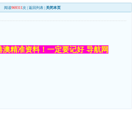
阅读
969311
次 |
返回列表
|
关闭本页
港澳精准资料！一定要记好 导航网