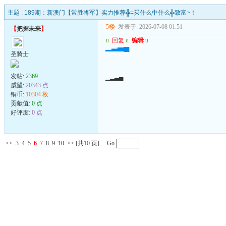
主题 :
189期：新澳门【常胜将军】实力推荐╬=买什么中什么╬致富~！
5楼
发表于: 2026-07-08 01:51
【
把握未来
】
u
回复
u
编辑
u
▁▂▃▄
圣骑士
发帖:
2369
▁▂▃▄
威望:
20343 点
铜币:
10304 枚
贡献值:
0 点
好评度:
0 点
<<
3
4
5
6
7
8
9
10
>>
[共
10
页] Go