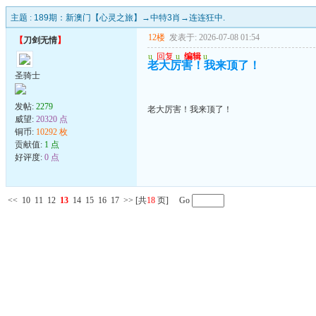
主题 :
189期：新澳门【心灵之旅】→中特3肖→连连狂中.
12楼
发表于: 2026-07-08 01:54
【
刀剑无情
】
u
回复
u
编辑
u
老大厉害！我来顶了！
圣骑士
发帖:
2279
老大厉害！我来顶了！
威望:
20320 点
铜币:
10292 枚
贡献值:
1 点
好评度:
0 点
<<
10
11
12
13
14
15
16
17
>>
[共
18
页] Go