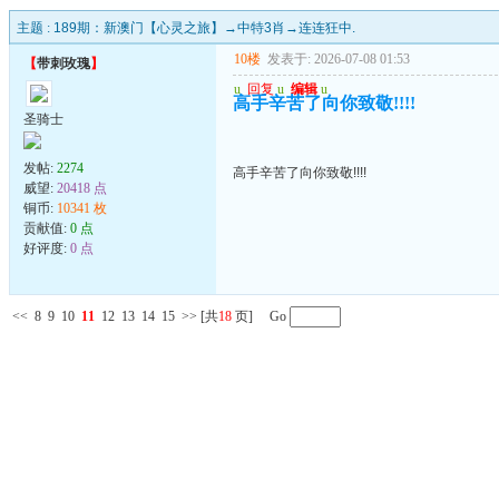
主题 :
189期：新澳门【心灵之旅】→中特3肖→连连狂中.
10楼
发表于: 2026-07-08 01:53
【
带刺玫瑰
】
u
回复
u
编辑
u
高手辛苦了向你致敬!!!!
圣骑士
发帖:
2274
高手辛苦了向你致敬!!!!
威望:
20418 点
铜币:
10341 枚
贡献值:
0 点
好评度:
0 点
<<
8
9
10
11
12
13
14
15
>>
[共
18
页] Go