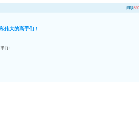
阅读
86
私伟大的高手们！
高手们！