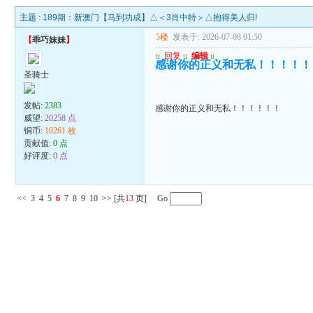
主题 :
189期：新澳门【马到功成】△＜3肖中特＞△抱得美人归!
5楼
发表于: 2026-07-08 01:50
【
乖巧妹妹
】
u
回复
u
编辑
u
感谢你的正义和无私！！！！！
圣骑士
发帖:
2383
感谢你的正义和无私！！！！！！
威望:
20258 点
铜币:
10261 枚
贡献值:
0 点
好评度:
0 点
<<
3
4
5
6
7
8
9
10
>>
[共
13
页] Go