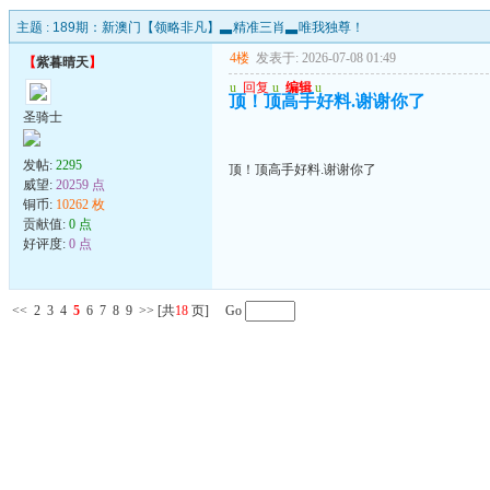
主题 :
189期：新澳门【领略非凡】▃精准三肖▃唯我独尊！
4楼
发表于: 2026-07-08 01:49
【
紫暮晴天
】
u
回复
u
编辑
u
顶！顶高手好料.谢谢你了
圣骑士
发帖:
2295
顶！顶高手好料.谢谢你了
威望:
20259 点
铜币:
10262 枚
贡献值:
0 点
好评度:
0 点
<<
2
3
4
5
6
7
8
9
>>
[共
18
页] Go