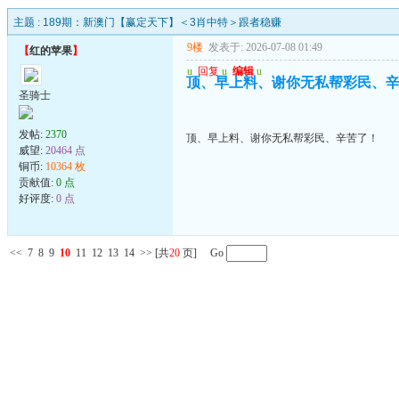
主题 :
189期：新澳门【赢定天下】＜3肖中特＞跟者稳赚
9楼
发表于: 2026-07-08 01:49
【
红的苹果
】
u
回复
u
编辑
u
顶、早上料、谢你无私帮彩民、
圣骑士
发帖:
2370
顶、早上料、谢你无私帮彩民、辛苦了！
威望:
20464 点
铜币:
10364 枚
贡献值:
0 点
好评度:
0 点
<<
7
8
9
10
11
12
13
14
>>
[共
20
页] Go