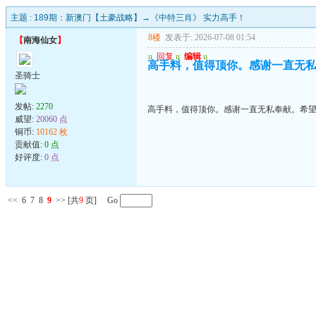
主题 :
189期：新澳门【土豪战略】→《中特三肖》 实力高手！
8楼
发表于: 2026-07-08 01:54
【
南海仙女
】
u
回复
u
编辑
u
高手料，值得顶你。感谢一直无
圣骑士
发帖:
2270
高手料，值得顶你。感谢一直无私奉献。希
威望:
20060 点
铜币:
10162 枚
贡献值:
0 点
好评度:
0 点
<<
6
7
8
9
>>
[共
9
页] Go