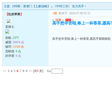
主题 :
189期：新澳门【土豪战略】→《中特三肖》 实力高手！
5楼
发表于: 2026-07-08 01:51
【
红的苹果
】
u
回复
u
编辑
u
高手您辛苦啦,奉上一杯香茶,愿高
圣骑士
发帖:
2375
高手您辛苦啦,奉上一杯香茶,愿高手期期精彩
威望:
20474 点
铜币:
10369 枚
贡献值:
0 点
好评度:
0 点
<<
3
4
5
6
7
8
9
>>
[共
9
页] Go