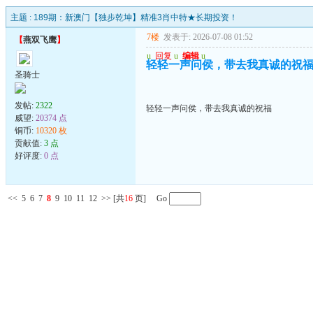
主题 :
189期：新澳门【独步乾坤】精准3肖中特★长期投资！
7楼
发表于: 2026-07-08 01:52
【
燕双飞鹰
】
u
回复
u
编辑
u
轻轻一声问侯，带去我真诚的祝
圣骑士
发帖:
2322
轻轻一声问侯，带去我真诚的祝福
威望:
20374 点
铜币:
10320 枚
贡献值:
3 点
好评度:
0 点
<<
5
6
7
8
9
10
11
12
>>
[共
16
页] Go