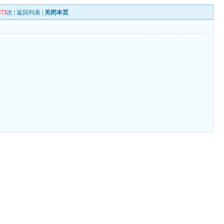
873
次 |
返回列表
|
关闭本页