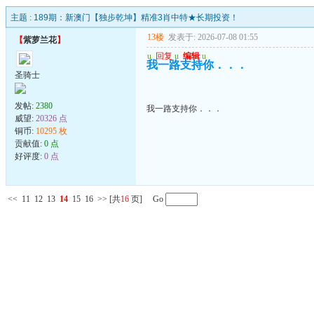
主题 :
189期：新澳门【独步乾坤】精准3肖中特★长期投资！
13楼
发表于: 2026-07-08 01:55
【
紫萝兰花
】
u
回复
u
编辑
u
我一路支持你．．．
圣骑士
发帖:
2380
我一路支持你．．．
威望:
20326 点
铜币:
10295 枚
贡献值:
0 点
好评度:
0 点
<<
11
12
13
14
15
16
>>
[共
16
页] Go