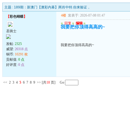
主题 :
189期：新澳门【澳彩内幕】两肖中特.你来验证，
4楼
发表于: 2026-07-08 01:47
【
彩色蝴蝶
】
u
回复
u
编辑
u
我要把你顶得高高的~
圣骑士
发帖:
2325
我要把你顶得高高的~
威望:
20318 点
铜币:
10291 枚
贡献值:
0 点
好评度:
0 点
<<
2
3
4
5
6
7
8
9
>>
[共
18
页] Go