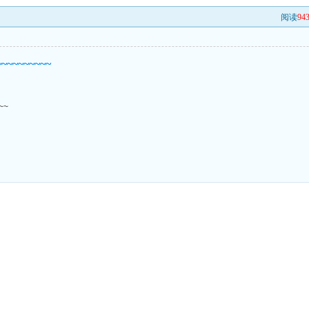
阅读
94
~~~~~~~
~~