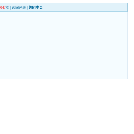
3047
次 |
返回列表
|
关闭本页