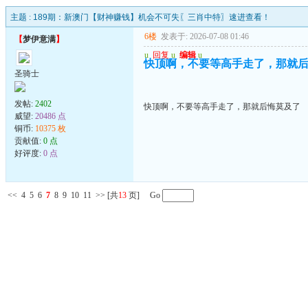
主题 :
189期：新澳门【财神赚钱】机会不可失〖三肖中特〗速进查看！
6楼
发表于: 2026-07-08 01:46
【
梦伊意满
】
u
回复
u
编辑
u
快顶啊，不要等高手走了，那就
圣骑士
发帖:
2402
快顶啊，不要等高手走了，那就后悔莫及了
威望:
20486 点
铜币:
10375 枚
贡献值:
0 点
好评度:
0 点
<<
4
5
6
7
8
9
10
11
>>
[共
13
页] Go