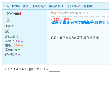
主题 :
189期：新澳门【孤岛若梦】精选资料【三肖】我特肖，保你赚.
沙发
发表于: 2026-07-08 01:43
【
心心相印
】
u
回复
u
编辑
u
你是个真正有实力的高手,顶你期期
圣骑士
发帖:
2317
你是个真正有实力的高手,顶你期期准!
威望:
20396 点
铜币:
10330 枚
贡献值:
0 点
好评度:
0 点
<<
1
2
3
4
5
6
>>
[共
16
页] Go