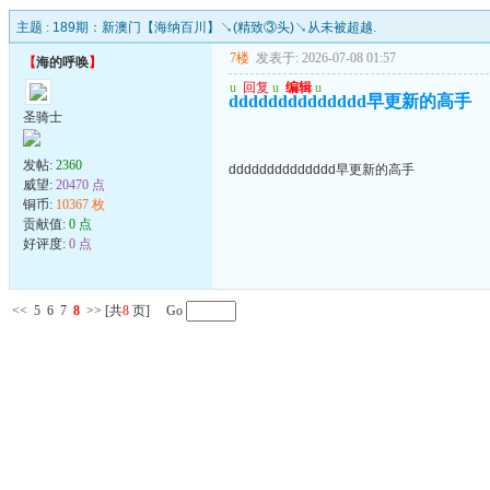
主题 :
189期：新澳门【海纳百川】↘(精致③头)↘从未被超越.
7楼
发表于: 2026-07-08 01:57
【
海的呼唤
】
u
回复
u
编辑
u
dddddddddddddd早更新的高手
圣骑士
发帖:
2360
dddddddddddddd早更新的高手
威望:
20470 点
铜币:
10367 枚
贡献值:
0 点
好评度:
0 点
<<
5
6
7
8
>>
[共
8
页] Go