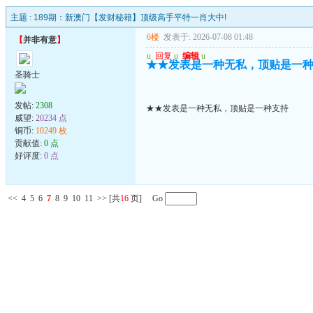
主题 :
189期：新澳门【发财秘籍】顶级高手平特一肖大中!
6楼
发表于: 2026-07-08 01:48
【
并非有意
】
u
回复
u
编辑
u
★★发表是一种无私，顶贴是一
圣骑士
发帖:
2308
★★发表是一种无私，顶贴是一种支持
威望:
20234 点
铜币:
10249 枚
贡献值:
0 点
好评度:
0 点
<<
4
5
6
7
8
9
10
11
>>
[共
16
页] Go