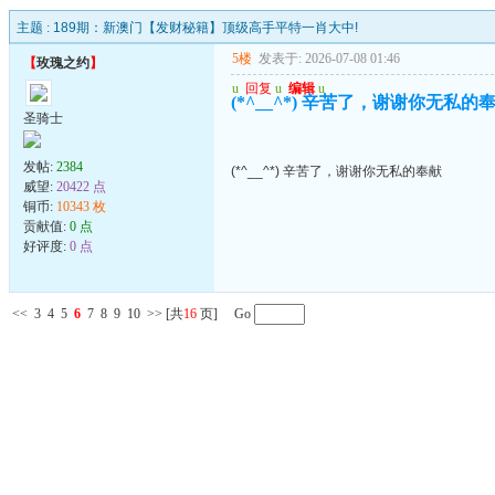
主题 :
189期：新澳门【发财秘籍】顶级高手平特一肖大中!
5楼
发表于: 2026-07-08 01:46
【
玫瑰之约
】
u
回复
u
编辑
u
(*^__^*) 辛苦了，谢谢你无私的
圣骑士
发帖:
2384
(*^__^*) 辛苦了，谢谢你无私的奉献
威望:
20422 点
铜币:
10343 枚
贡献值:
0 点
好评度:
0 点
<<
3
4
5
6
7
8
9
10
>>
[共
16
页] Go