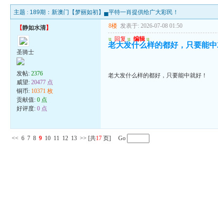
主题 :
189期：新澳门【梦丽如初】▄平特一肖提供给广大彩民！
8楼
发表于: 2026-07-08 01:50
【
静如水清
】
u
回复
u
编辑
u
老大发什么样的都好，只要能中
圣骑士
发帖:
2376
老大发什么样的都好，只要能中就好！
威望:
20477 点
铜币:
10371 枚
贡献值:
0 点
好评度:
0 点
<<
6
7
8
9
10
11
12
13
>>
[共
17
页] Go