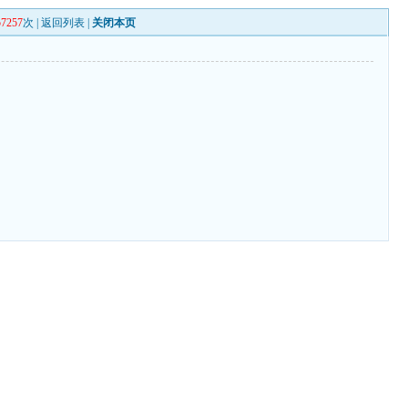
57257
次 |
返回列表
|
关闭本页