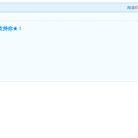
阅读
8
支持你★！