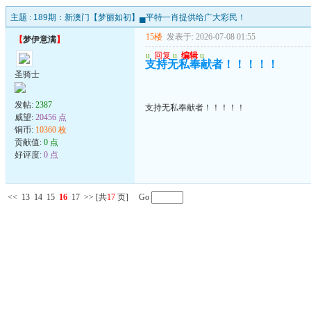
主题 :
189期：新澳门【梦丽如初】▄平特一肖提供给广大彩民！
15楼
发表于: 2026-07-08 01:55
【
梦伊意满
】
u
回复
u
编辑
u
支持无私奉献者！！！！！
圣骑士
发帖:
2387
支持无私奉献者！！！！！
威望:
20456 点
铜币:
10360 枚
贡献值:
0 点
好评度:
0 点
<<
13
14
15
16
17
>>
[共
17
页] Go