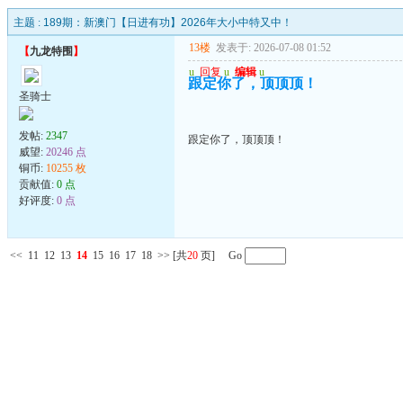
主题 :
189期：新澳门【日进有功】2026年大小中特又中！
13楼
发表于: 2026-07-08 01:52
【
九龙特围
】
u
回复
u
编辑
u
跟定你了，顶顶顶！
圣骑士
发帖:
2347
跟定你了，顶顶顶！
威望:
20246 点
铜币:
10255 枚
贡献值:
0 点
好评度:
0 点
<<
11
12
13
14
15
16
17
18
>>
[共
20
页] Go