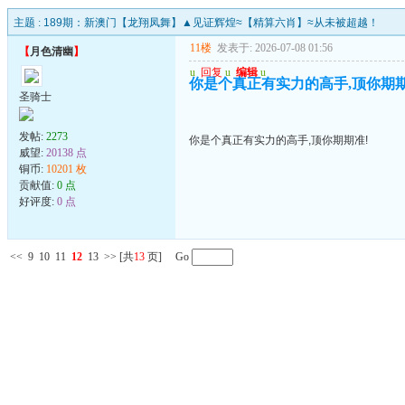
主题 :
189期：新澳门【龙翔凤舞】▲见证辉煌≈【精算六肖】≈从未被超越！
11楼
发表于: 2026-07-08 01:56
【
月色清幽
】
u
回复
u
编辑
u
你是个真正有实力的高手,顶你期期
圣骑士
发帖:
2273
你是个真正有实力的高手,顶你期期准!
威望:
20138 点
铜币:
10201 枚
贡献值:
0 点
好评度:
0 点
<<
9
10
11
12
13
>>
[共
13
页] Go