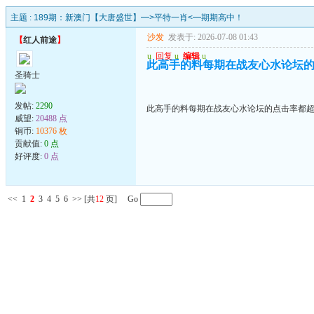
主题 :
189期：新澳门【大唐盛世】━>平特一肖<━期期高中！
沙发
发表于: 2026-07-08 01:43
【
红人前途
】
u
回复
u
编辑
u
此高手的料每期在战友心水论坛的
圣骑士
发帖:
2290
此高手的料每期在战友心水论坛的点击率都超
威望:
20488 点
铜币:
10376 枚
贡献值:
0 点
好评度:
0 点
<<
1
2
3
4
5
6
>>
[共
12
页] Go