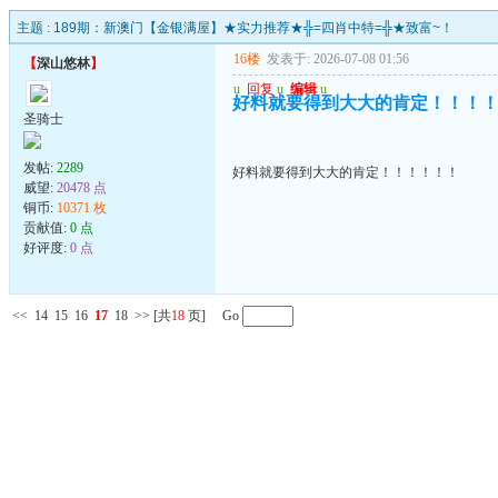
主题 :
189期：新澳门【金银满屋】★实力推荐★╬=四肖中特=╬★致富~！
16楼
发表于: 2026-07-08 01:56
【
深山悠林
】
u
回复
u
编辑
u
好料就要得到大大的肯定！！！
圣骑士
发帖:
2289
好料就要得到大大的肯定！！！！！！
威望:
20478 点
铜币:
10371 枚
贡献值:
0 点
好评度:
0 点
<<
14
15
16
17
18
>>
[共
18
页] Go