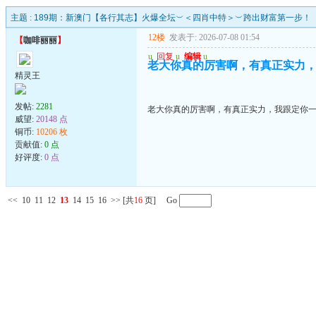
主题 :
189期：新澳门【各行其志】火爆全坛︶＜四肖中特＞︶跨出财富第一步！
12楼
发表于: 2026-07-08 01:54
【
咖啡丽丽
】
u
回复
u
编辑
u
老大你真的厉害啊，有真正实力
精灵王
发帖:
2281
老大你真的厉害啊，有真正实力，我跟定你
威望:
20148 点
铜币:
10206 枚
贡献值:
0 点
好评度:
0 点
<<
10
11
12
13
14
15
16
>>
[共
16
页] Go