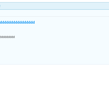
！
dddddddddddddddd
ddddddddd