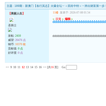
主题 :
189期：新澳门【各行其志】火爆全坛︶＜四肖中特＞︶跨出财富第一步
11楼
发表于: 2026-07-08 01:54
【
美丽人生
】
u
回复
u
编辑
u
ddddddddddddddddddddddddd
圣骑士
发帖:
2410
dddddddddddddddddddddddddddddddd
威望:
20476 点
铜币:
10370 枚
贡献值:
0 点
好评度:
0 点
<<
9
10
11
12
13
14
15
16
>>
[共
16
页] Go