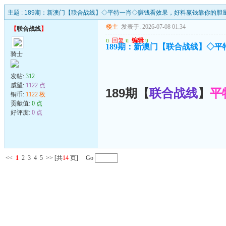
主题 :
189期：新澳门【联合战线】◇平特一肖◇赚钱看效果，好料赢钱靠你的胆
楼主
发表于: 2026-07-08 01:34
【
联合战线
】
u
回复
u
编辑
u
189期：新澳门【联合战线】◇
骑士
发帖:
312
威望:
1122 点
189期【
联合战线
】
平
铜币:
1122 枚
贡献值:
0 点
好评度:
0 点
<<
1
2
3
4
5
>>
[共
14
页] Go