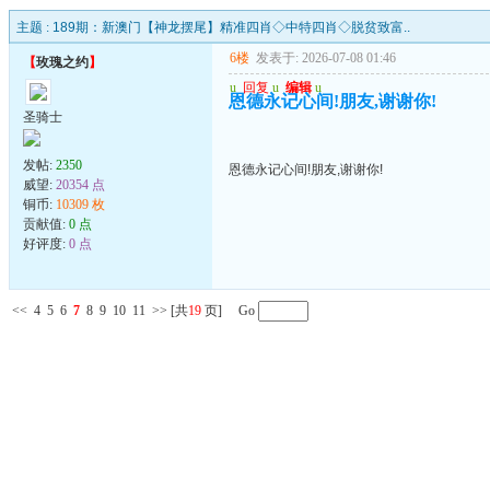
主题 :
189期：新澳门【神龙摆尾】精准四肖◇中特四肖◇脱贫致富..
6楼
发表于: 2026-07-08 01:46
【
玫瑰之约
】
u
回复
u
编辑
u
恩德永记心间!朋友,谢谢你!
圣骑士
发帖:
2350
恩德永记心间!朋友,谢谢你!
威望:
20354 点
铜币:
10309 枚
贡献值:
0 点
好评度:
0 点
<<
4
5
6
7
8
9
10
11
>>
[共
19
页] Go