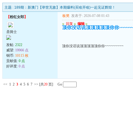
主题 :
189期：新澳门【举世无敌】本期爆料(买啥开啥)一起见证辉煌！
板凳
发表于: 2026-07-08 01:43
【
粉红女郎
】
u
回复
u
编辑
u
顶你没话说顶顶顶顶顶你你~~~~~~~
圣骑士
发帖:
2322
顶你没话说顶顶顶顶顶你你~~~~~~~~~
威望:
19966 点
铜币:
10115 枚
贡献值:
0 点
好评度:
0 点
<<
1
2
3
4
5
6
7
>>
[共
20
页] Go