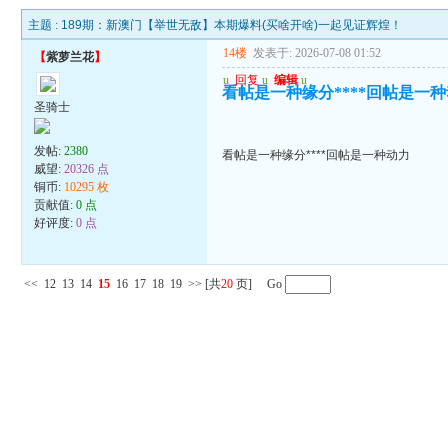
主题 :
189期：新澳门【举世无敌】本期爆料(买啥开啥)一起见证辉煌！
14楼
发表于: 2026-07-08 01:52
【
紫萝兰花
】
u
回复
u
编辑
u
看帖是一种缘分****回帖是一
圣骑士
发帖:
2380
看帖是一种缘分****回帖是一种动力
威望:
20326 点
铜币:
10295 枚
贡献值:
0 点
好评度:
0 点
<<
12
13
14
15
16
17
18
19
>>
[共
20
页] Go