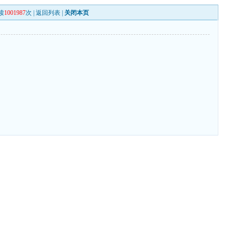
读
1001987
次 |
返回列表
|
关闭本页