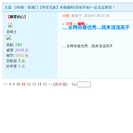
主题 :
189期：新澳门【举世无敌】本期爆料(买啥开啥)一起见证辉煌！
10楼
发表于: 2026-07-08 01:50
【
飘零的心
】
u
回复
u
编辑
u
.....全网你最优秀....我来顶顶高手
圣骑士
发帖:
2301
.....全网你最优秀....我来顶顶高手
威望:
20359 点
铜币:
10312 枚
贡献值:
0 点
好评度:
0 点
<<
8
9
10
11
12
13
14
15
>>
[共
20
页] Go