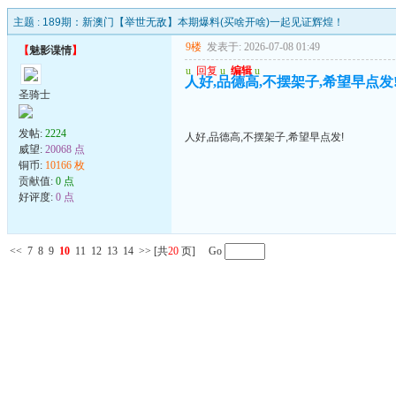
主题 :
189期：新澳门【举世无敌】本期爆料(买啥开啥)一起见证辉煌！
9楼
发表于: 2026-07-08 01:49
【
魅影谍情
】
u
回复
u
编辑
u
人好,品德高,不摆架子,希望早点发
圣骑士
发帖:
2224
人好,品德高,不摆架子,希望早点发!
威望:
20068 点
铜币:
10166 枚
贡献值:
0 点
好评度:
0 点
<<
7
8
9
10
11
12
13
14
>>
[共
20
页] Go