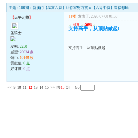
主题 :
189期：新澳门【暴富六肖】让你家财万贯￠【六肖中特】造福彩民
11楼
发表于: 2026-07-08 01:53
【
天平元帅
】
u
回复
u
编辑
u
支持高手，从顶贴做起!
圣骑士
发帖:
2250
支持高手，从顶贴做起!
威望:
20034 点
铜币:
10149 枚
贡献值:
0 点
好评度:
0 点
<<
9
10
11
12
13
14
15
>>
[共
15
页] Go