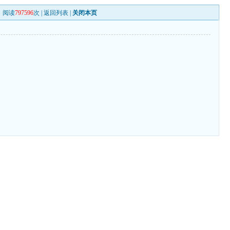
阅读
797596
次 |
返回列表
|
关闭本页