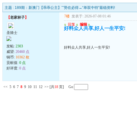
主题 :
189期：新澳门【乖乖公主】ˇˇ势在必得→“单双中特”最稳资料!
7楼
发表于: 2026-07-08 01:46
【
老家林子
】
u
回复
u
编辑
u
好料众人共享,好人一生平安!
圣骑士
发帖:
2303
好料众人共享,好人一生平安!
威望:
20460 点
铜币:
10362 枚
贡献值:
0 点
好评度:
0 点
<<
5
6
7
8
9
10
11
12
>>
[共
18
页] Go