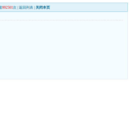
读
992501
次 |
返回列表
|
关闭本页