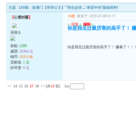
主题 :
189期：新澳门【乖乖公主】ˇˇ势在必得→“单双中特”最稳资料!
16楼
发表于: 2026-07-08 01:57
【
心雪封疆
】
u
回复
u
编辑
u
你是我见过最厉害的高手了！ 
圣骑士
发帖:
2289
你是我见过最厉害的高手了！ 赚暴了！！
威望:
20364 点
铜币:
10314 枚
贡献值:
1 点
好评度:
0 点
<<
14
15
16
17
18
>>
[共
18
页] Go