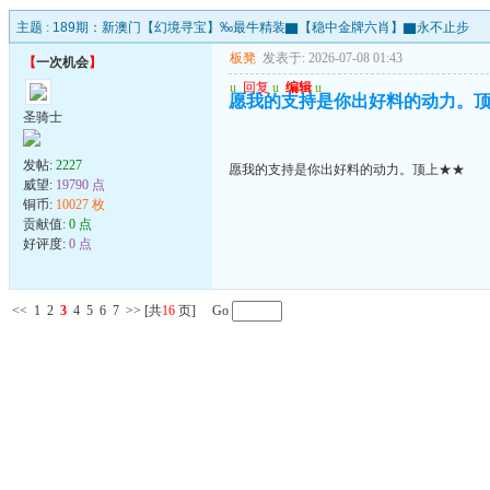
主题 :
189期：新澳门【幻境寻宝】‰最牛精装▇【稳中金牌六肖】▇永不止步
板凳
发表于: 2026-07-08 01:43
【
一次机会
】
u
回复
u
编辑
u
愿我的支持是你出好料的动力。
圣骑士
发帖:
2227
愿我的支持是你出好料的动力。顶上★★
威望:
19790 点
铜币:
10027 枚
贡献值:
0 点
好评度:
0 点
<<
1
2
3
4
5
6
7
>>
[共
16
页] Go