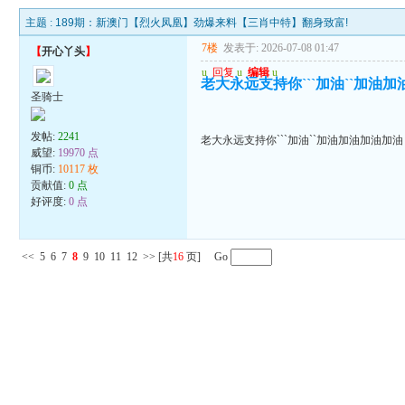
主题 :
189期：新澳门【烈火凤凰】劲爆来料【三肖中特】翻身致富!
7楼
发表于: 2026-07-08 01:47
【
开心丫头
】
u
回复
u
编辑
u
老大永远支持你```加油``加油
圣骑士
发帖:
2241
老大永远支持你```加油``加油加油加油加油
威望:
19970 点
铜币:
10117 枚
贡献值:
0 点
好评度:
0 点
<<
5
6
7
8
9
10
11
12
>>
[共
16
页] Go