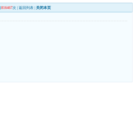
读
816467
次 |
返回列表
|
关闭本页