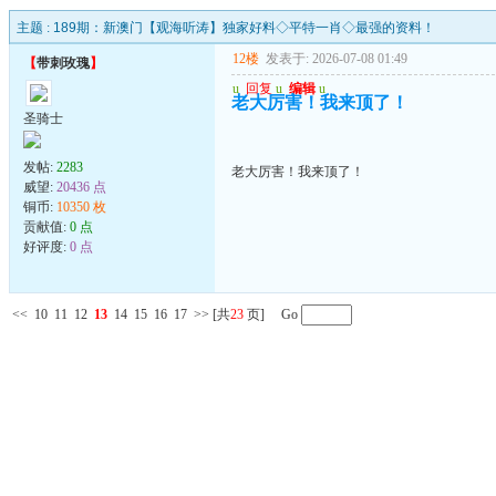
主题 :
189期：新澳门【观海听涛】独家好料◇平特一肖◇最强的资料！
12楼
发表于: 2026-07-08 01:49
【
带刺玫瑰
】
u
回复
u
编辑
u
老大厉害！我来顶了！
圣骑士
发帖:
2283
老大厉害！我来顶了！
威望:
20436 点
铜币:
10350 枚
贡献值:
0 点
好评度:
0 点
<<
10
11
12
13
14
15
16
17
>>
[共
23
页] Go