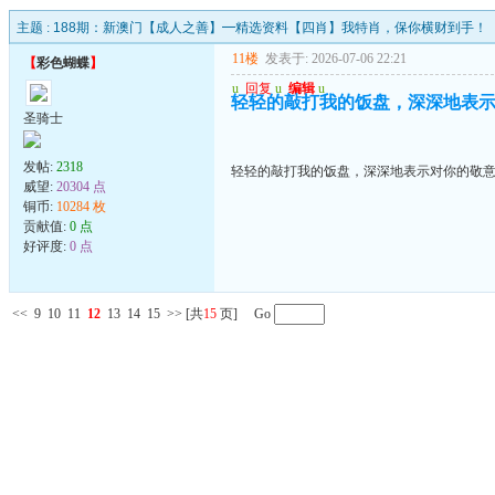
主题 :
188期：新澳门【成人之善】━精选资料【四肖】我特肖，保你横财到手！
11楼
发表于: 2026-07-06 22:21
【
彩色蝴蝶
】
u
回复
u
编辑
u
轻轻的敲打我的饭盘，深深地表
圣骑士
发帖:
2318
轻轻的敲打我的饭盘，深深地表示对你的敬
威望:
20304 点
铜币:
10284 枚
贡献值:
0 点
好评度:
0 点
<<
9
10
11
12
13
14
15
>>
[共
15
页] Go