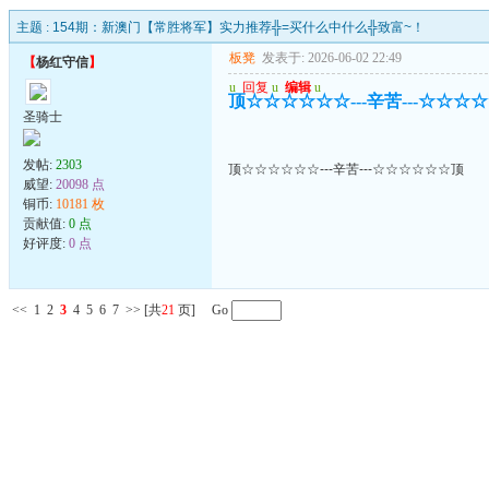
主题 :
154期：新澳门【常胜将军】实力推荐╬=买什么中什么╬致富~！
板凳
发表于: 2026-06-02 22:49
【
杨红守信
】
u
回复
u
编辑
u
顶☆☆☆☆☆☆---辛苦---☆☆☆
圣骑士
发帖:
2303
顶☆☆☆☆☆☆---辛苦---☆☆☆☆☆☆顶
威望:
20098 点
铜币:
10181 枚
贡献值:
0 点
好评度:
0 点
<<
1
2
3
4
5
6
7
>>
[共
21
页] Go