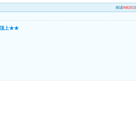
阅读
948263
次
顶上★★