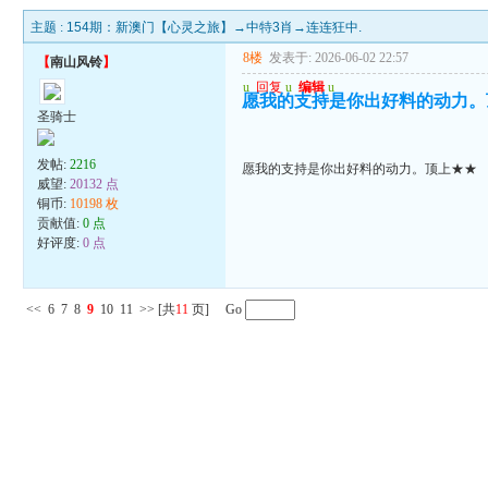
主题 :
154期：新澳门【心灵之旅】→中特3肖→连连狂中.
8楼
发表于: 2026-06-02 22:57
【
南山风铃
】
u
回复
u
编辑
u
愿我的支持是你出好料的动力。
圣骑士
发帖:
2216
愿我的支持是你出好料的动力。顶上★★
威望:
20132 点
铜币:
10198 枚
贡献值:
0 点
好评度:
0 点
<<
6
7
8
9
10
11
>>
[共
11
页] Go