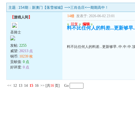
主题 :
154期：新澳门【落雪倾城】━>三肖击庄<━期期高中！
14楼
发表于: 2026-06-02 23:01
【
游戏人间
】
u
回复
u
编辑
u
料不比任何人的料差...更新够早..中
圣骑士
发帖:
2255
料不比任何人的料差...更新够早..中.中.中.顶
威望:
20213 点
铜币:
10239 枚
贡献值:
0 点
好评度:
0 点
<<
12
13
14
15
16
>>
[共
16
页] Go