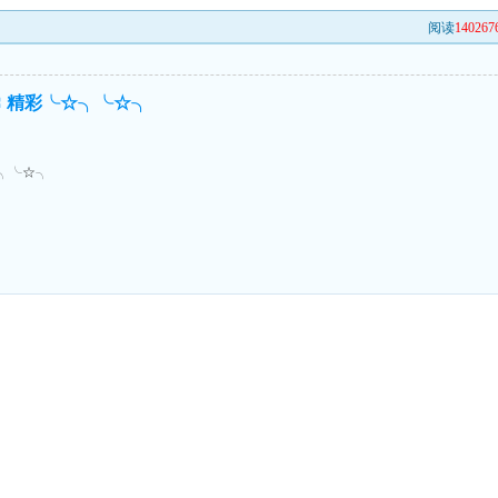
阅读
140267
 精彩╰☆╮╰☆╮
╮╰☆╮