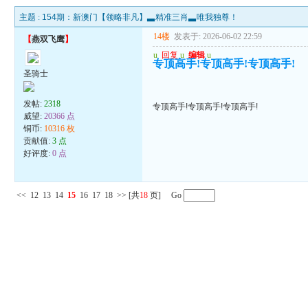
主题 :
154期：新澳门【领略非凡】▃精准三肖▃唯我独尊！
14楼
发表于: 2026-06-02 22:59
【
燕双飞鹰
】
u
回复
u
编辑
u
专顶高手!专顶高手!专顶高手!
圣骑士
发帖:
2318
专顶高手!专顶高手!专顶高手!
威望:
20366 点
铜币:
10316 枚
贡献值:
3 点
好评度:
0 点
<<
12
13
14
15
16
17
18
>>
[共
18
页] Go